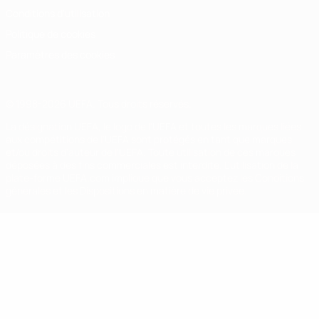
Conditions d'utilisation
Politique de cookies
Paramètres des cookies
© 1998-2026 UEFA. Tous droits réservés.
La désignation UEFA, le logo de l'UEFA et toutes les marques liées
aux compétitions de l'UEFA sont protégés en tant que marques
et/ou droits d'auteur de l'UEFA. Toute utilisation de ces marques
déposées à des fins commerciales est interdite. L'utilisation de la
plate-forme UEFA.com implique que vous acceptez les Conditions
générales et les Dispositions en matière de vie privée.