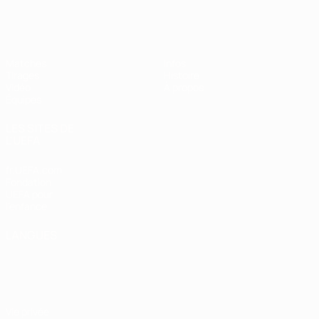
EURO des moins de 17 ans de l’UEFA
Matches
Infos
Tirages
Histoire
Vidéo
À propos
Équipes
LES SITES DE
L'UEFA
fr.UEFA.com
Fondation
UEFA pour
l'enfance
LANGUES
Français
English
Français
Deutsch
Русский
Español
Italiano
Português
Vie privée