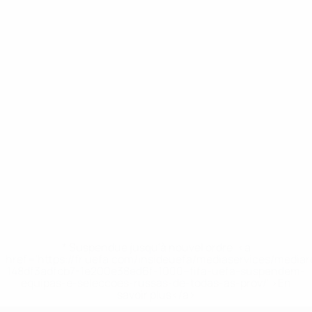
* Suspendue jusqu'à nouvel ordre. <a
href='https://fr.uefa.com/insideuefa/mediaservices/media
148df3adfcb7-1e200e38ed6f-1000--fifa-uefa-suspendem-
equipas-e-seleccoes-russas-de-todas-as-prov/' >En
savoir plus</a>