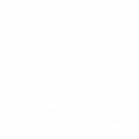
* Suspendue jusqu'à nouvel ordre. <a
href='https://fr.uefa.com/insideuefa/mediaservices/media
148df3adfcb7-1e200e38ed6f-1000--fifa-uefa-suspendem-
equipas-e-seleccoes-russas-de-todas-as-prov/' >En
savoir plus</a>