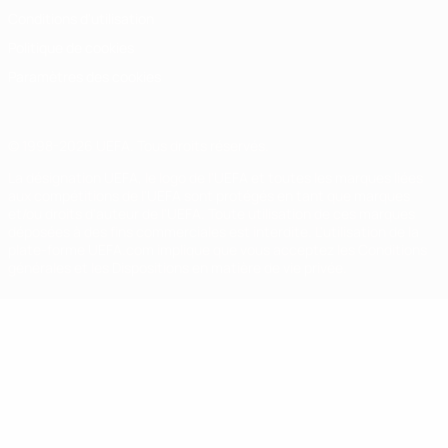
Conditions d'utilisation
Politique de cookies
Paramètres des cookies
© 1998-2026 UEFA. Tous droits réservés.
La désignation UEFA, le logo de l'UEFA et toutes les marques liées
aux compétitions de l'UEFA sont protégés en tant que marques
et/ou droits d'auteur de l'UEFA. Toute utilisation de ces marques
déposées à des fins commerciales est interdite. L'utilisation de la
plate-forme UEFA.com implique que vous acceptez les Conditions
générales et les Dispositions en matière de vie privée.