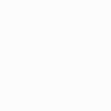
EURO des moins de 17 ans de l’UEFA
Matches
Infos
Tirages
Histoire
Vidéo
À propos
Équipes
LES SITES DE
L'UEFA
fr.UEFA.com
Fondation
UEFA pour
l'enfance
LANGUES
Français
English
Français
Deutsch
Русский
Español
Italiano
Português
Vie privée