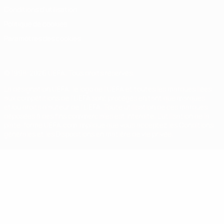
Conditions d'utilisation
Politique de cookies
Paramètres des cookies
© 1998-2026 UEFA. Tous droits réservés.
La désignation UEFA, le logo de l'UEFA et toutes les marques liées
aux compétitions de l'UEFA sont protégés en tant que marques
et/ou droits d'auteur de l'UEFA. Toute utilisation de ces marques
déposées à des fins commerciales est interdite. L'utilisation de la
plate-forme UEFA.com implique que vous acceptez les Conditions
générales et les Dispositions en matière de vie privée.