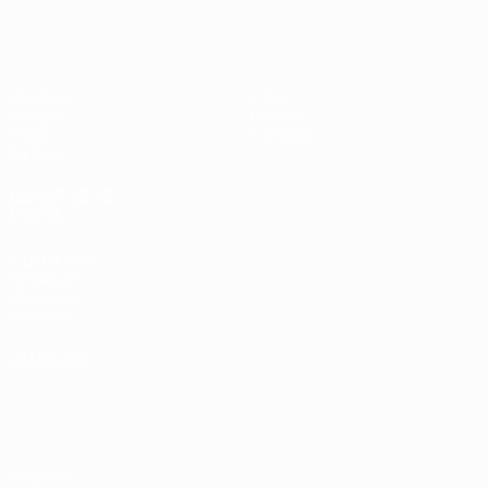
EURO des moins de 17 ans de l’UEFA
Matches
Infos
Tirages
Histoire
Vidéo
À propos
Équipes
LES SITES DE
L'UEFA
fr.UEFA.com
Fondation
UEFA pour
l'enfance
LANGUES
Français
English
Français
Deutsch
Русский
Español
Italiano
Português
Vie privée