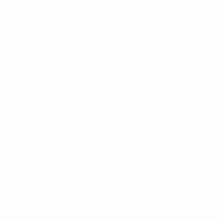
* Suspendue jusqu'à nouvel ordre. <a
href='https://fr.uefa.com/insideuefa/mediaservices/media
148df3adfcb7-1e200e38ed6f-1000--fifa-uefa-suspendem-
equipas-e-seleccoes-russas-de-todas-as-prov/' >En
savoir plus</a>