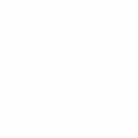
* Suspendue jusqu'à nouvel ordre. <a
href='https://fr.uefa.com/insideuefa/mediaservices/media
148df3adfcb7-1e200e38ed6f-1000--fifa-uefa-suspendem-
equipas-e-seleccoes-russas-de-todas-as-prov/' >En
savoir plus</a>