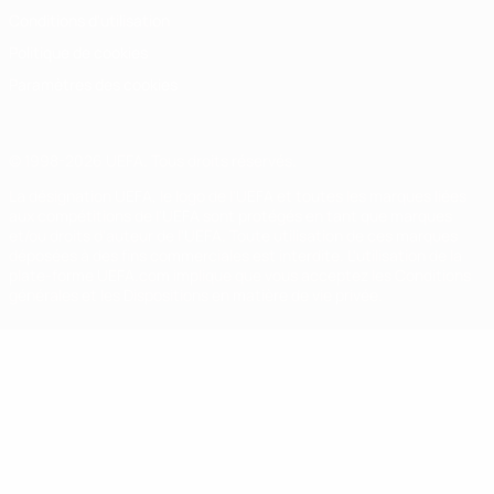
Conditions d'utilisation
Politique de cookies
Paramètres des cookies
© 1998-2026 UEFA. Tous droits réservés.
La désignation UEFA, le logo de l'UEFA et toutes les marques liées
aux compétitions de l'UEFA sont protégés en tant que marques
et/ou droits d'auteur de l'UEFA. Toute utilisation de ces marques
déposées à des fins commerciales est interdite. L'utilisation de la
plate-forme UEFA.com implique que vous acceptez les Conditions
générales et les Dispositions en matière de vie privée.