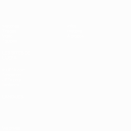
EURO des moins de 17 ans de l’UEFA
Matches
Infos
Tirages
Histoire
Vidéo
À propos
Équipes
LES SITES DE
L'UEFA
fr.UEFA.com
Fondation
UEFA pour
l'enfance
LANGUES
Français
English
Français
Deutsch
Русский
Español
Italiano
Português
Vie privée