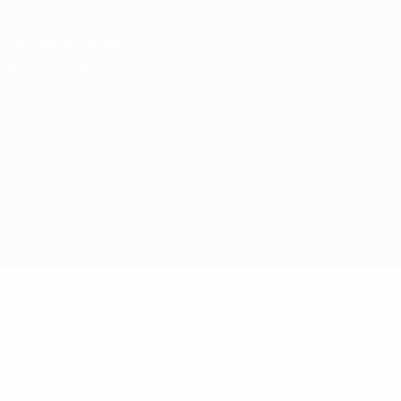
Conditions d'utilisation
Politique de cookies
Paramètres des cookies
© 1998-2026 UEFA. Tous droits réservés.
La désignation UEFA, le logo de l'UEFA et toutes les marques liées
aux compétitions de l'UEFA sont protégés en tant que marques
et/ou droits d'auteur de l'UEFA. Toute utilisation de ces marques
déposées à des fins commerciales est interdite. L'utilisation de la
plate-forme UEFA.com implique que vous acceptez les Conditions
générales et les Dispositions en matière de vie privée.