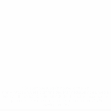
* Suspendue jusqu'à nouvel ordre. <a
href='https://fr.uefa.com/insideuefa/mediaservices/media
148df3adfcb7-1e200e38ed6f-1000--fifa-uefa-suspendem-
equipas-e-seleccoes-russas-de-todas-as-prov/' >En
savoir plus</a>