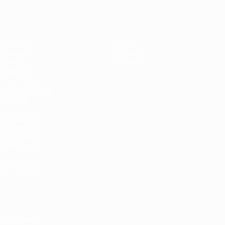
EURO des moins de 17 ans de l’UEFA
Matches
Infos
Tirages
Histoire
Vidéo
À propos
Équipes
LES SITES DE
L'UEFA
fr.UEFA.com
Fondation
UEFA pour
l'enfance
LANGUES
Français
English
Français
Deutsch
Русский
Español
Italiano
Português
Vie privée