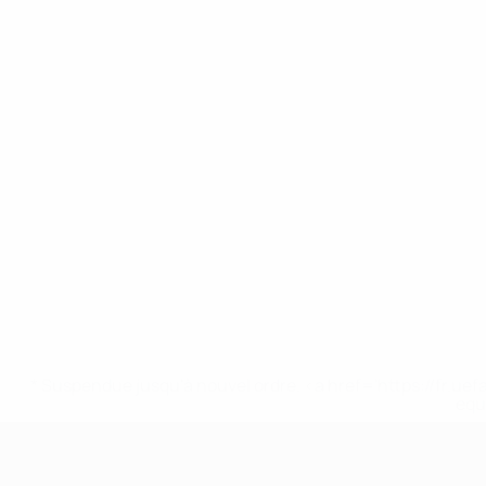
* Suspendue jusqu'à nouvel ordre. <a href='https://fr
equ
EURO des moins de 17 ans de l’UEFA