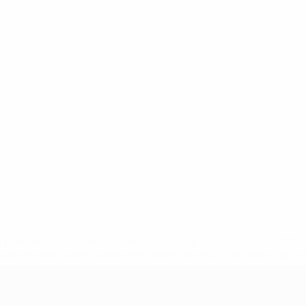
.uefa.com/insideuefa/mediaservices/mediareleases/news/027
ipas-e-seleccoes-russas-de-todas-as-prov/' >En savoir plus