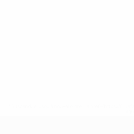
* Suspendue jusqu'à nouvel ordre. <a href='https://fr
equ
EURO des moins de 17 ans de l’UEFA