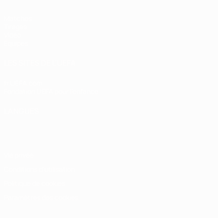
Matches
Tirages
Vidéo
Équipes
LES SITES DE L'UEFA
fr.UEFA.com
Fondation UEFA pour l'enfance
LANGUES
Français
English
Français
Deutsch
Русский
Español
Italiano
Vie privée
Conditions d'utilisation
Politique de cookies
Paramètres des cookies