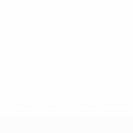
.uefa.com/insideuefa/mediaservices/mediareleases/news/027
ipas-e-seleccoes-russas-de-todas-as-prov/' >En savoir plus