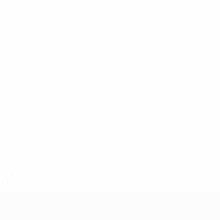
2-148df3adfcb7-1e200e38ed6f-1000--fifa-uefa-suspendem-
</a>