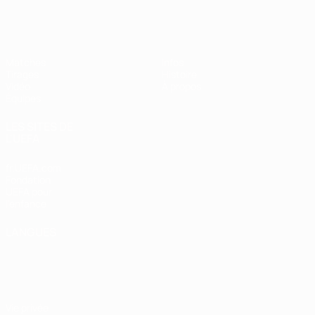
EURO des moins de 17 ans de l’UEFA
Matches
Infos
Tirages
Histoire
Vidéo
À propos
Équipes
LES SITES DE
L'UEFA
fr.UEFA.com
Fondation
UEFA pour
l'enfance
LANGUES
Français
English
Français
Deutsch
Русский
Español
Italiano
Português
Vie privée