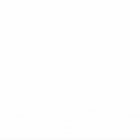
* Suspendue jusqu'à nouvel ordre. <a
href='https://fr.uefa.com/insideuefa/mediaservices/media
148df3adfcb7-1e200e38ed6f-1000--fifa-uefa-suspendem-
equipas-e-seleccoes-russas-de-todas-as-prov/' >En
savoir plus</a>