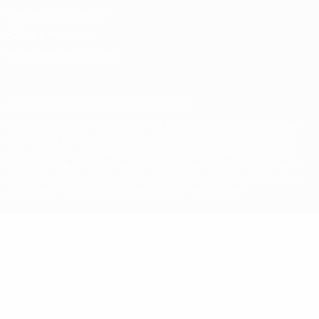
Conditions d'utilisation
Politique de cookies
Paramètres des cookies
© 1998-2026 UEFA. Tous droits réservés.
La désignation UEFA, le logo de l'UEFA et toutes les marques liées
aux compétitions de l'UEFA sont protégés en tant que marques
et/ou droits d'auteur de l'UEFA. Toute utilisation de ces marques
déposées à des fins commerciales est interdite. L'utilisation de la
plate-forme UEFA.com implique que vous acceptez les Conditions
générales et les Dispositions en matière de vie privée.