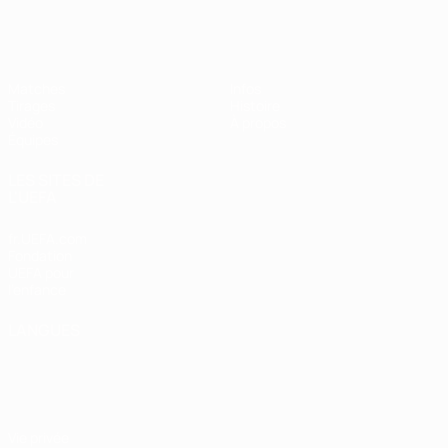
EURO des moins de 17 ans de l’UEFA
Matches
Infos
Tirages
Histoire
Vidéo
À propos
Équipes
LES SITES DE
L'UEFA
fr.UEFA.com
Fondation
UEFA pour
l'enfance
LANGUES
Français
English
Français
Deutsch
Русский
Español
Italiano
Português
Vie privée