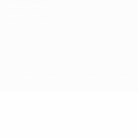
Conditions d'utilisation
Politique de cookies
Paramètres des cookies
© 1998-2026 UEFA. Tous droits réservés.
La désignation UEFA, le logo de l'UEFA et toutes les marques liées
aux compétitions de l'UEFA sont protégés en tant que marques
et/ou droits d'auteur de l'UEFA. Toute utilisation de ces marques
déposées à des fins commerciales est interdite. L'utilisation de la
plate-forme UEFA.com implique que vous acceptez les Conditions
générales et les Dispositions en matière de vie privée.