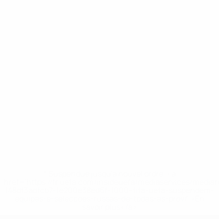
* Suspendue jusqu'à nouvel ordre. <a
href='https://fr.uefa.com/insideuefa/mediaservices/media
148df3adfcb7-1e200e38ed6f-1000--fifa-uefa-suspendem-
equipas-e-seleccoes-russas-de-todas-as-prov/' >En
savoir plus</a>