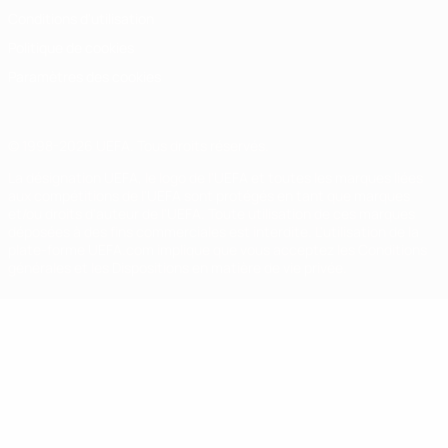
Conditions d'utilisation
Politique de cookies
Paramètres des cookies
© 1998-2026 UEFA. Tous droits réservés.
La désignation UEFA, le logo de l'UEFA et toutes les marques liées
aux compétitions de l'UEFA sont protégés en tant que marques
et/ou droits d'auteur de l'UEFA. Toute utilisation de ces marques
déposées à des fins commerciales est interdite. L'utilisation de la
plate-forme UEFA.com implique que vous acceptez les Conditions
générales et les Dispositions en matière de vie privée.