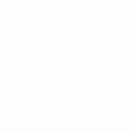
* Suspendue jusqu'à nouvel ordre. <a
href='https://fr.uefa.com/insideuefa/mediaservices/media
148df3adfcb7-1e200e38ed6f-1000--fifa-uefa-suspendem-
equipas-e-seleccoes-russas-de-todas-as-prov/' >En
savoir plus</a>