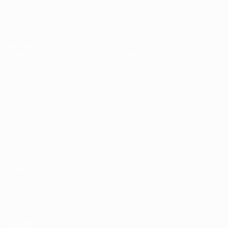
EURO des moins de 17 ans de l’UEFA
Matches
Infos
Tirages
Histoire
Vidéo
À propos
Équipes
LES SITES DE
L'UEFA
fr.UEFA.com
Fondation
UEFA pour
l'enfance
LANGUES
Français
English
Français
Deutsch
Русский
Español
Italiano
Português
Vie privée