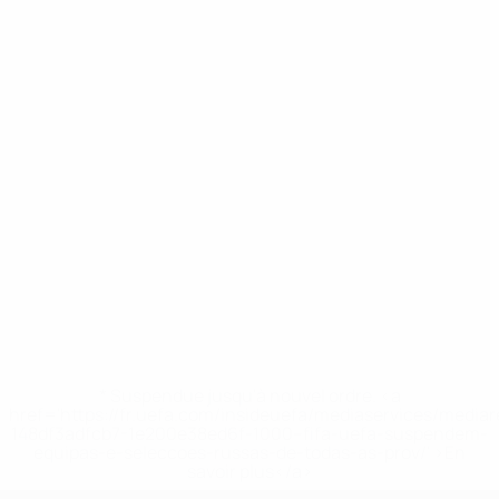
* Suspendue jusqu'à nouvel ordre. <a
href='https://fr.uefa.com/insideuefa/mediaservices/media
148df3adfcb7-1e200e38ed6f-1000--fifa-uefa-suspendem-
equipas-e-seleccoes-russas-de-todas-as-prov/' >En
savoir plus</a>