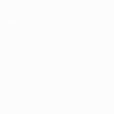
EURO des moins de 17 ans de l’UEFA
Matches
Infos
Tirages
Histoire
Vidéo
À propos
Équipes
LES SITES DE
L'UEFA
fr.UEFA.com
Fondation
UEFA pour
l'enfance
LANGUES
Français
English
Français
Deutsch
Русский
Español
Italiano
Português
Vie privée