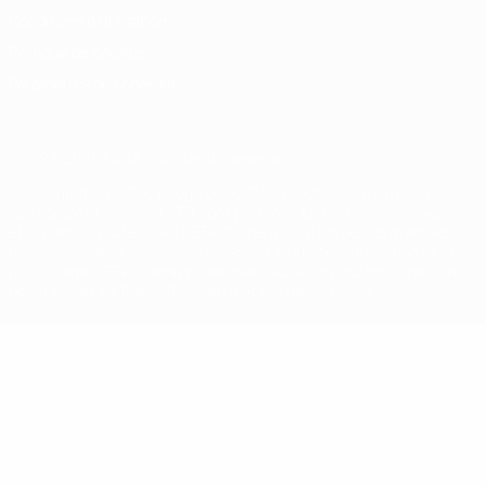
Conditions d'utilisation
Politique de cookies
Paramètres des cookies
© 1998-2026 UEFA. Tous droits réservés.
La désignation UEFA, le logo de l'UEFA et toutes les marques liées
aux compétitions de l'UEFA sont protégés en tant que marques
et/ou droits d'auteur de l'UEFA. Toute utilisation de ces marques
déposées à des fins commerciales est interdite. L'utilisation de la
plate-forme UEFA.com implique que vous acceptez les Conditions
générales et les Dispositions en matière de vie privée.