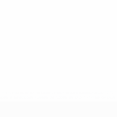
.uefa.com/insideuefa/mediaservices/mediareleases/news/027
ipas-e-seleccoes-russas-de-todas-as-prov/' >En savoir plus