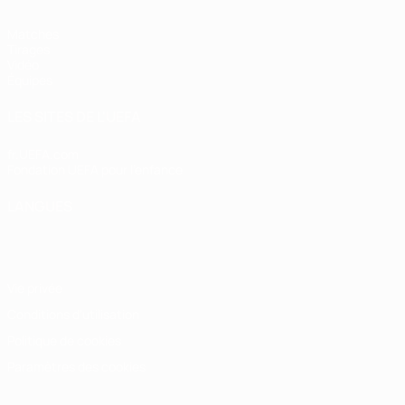
Matches
Tirages
Vidéo
Équipes
LES SITES DE L'UEFA
fr.UEFA.com
Fondation UEFA pour l'enfance
LANGUES
Français
English
Français
Deutsch
Русский
Español
Italiano
Vie privée
Conditions d'utilisation
Politique de cookies
Paramètres des cookies