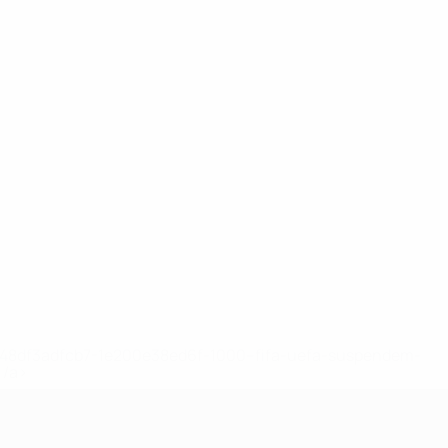
2-148df3adfcb7-1e200e38ed6f-1000--fifa-uefa-suspendem-
</a>