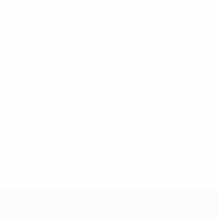
* Suspendue jusqu'à nouvel ordre. <a href='https://fr
equ
EURO des moins de 17 ans de l’UEFA