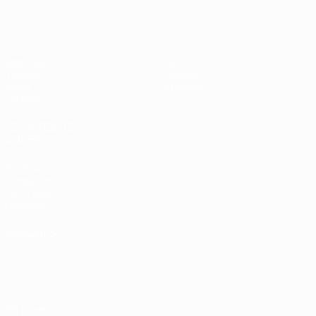
EURO des moins de 17 ans de l’UEFA
Matches
Infos
Tirages
Histoire
Vidéo
À propos
Équipes
LES SITES DE
L'UEFA
fr.UEFA.com
Fondation
UEFA pour
l'enfance
LANGUES
Français
English
Français
Deutsch
Русский
Español
Italiano
Português
Vie privée