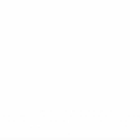
* Suspendue jusqu'à nouvel ordre. <a
href='https://fr.uefa.com/insideuefa/mediaservices/media
148df3adfcb7-1e200e38ed6f-1000--fifa-uefa-suspendem-
equipas-e-seleccoes-russas-de-todas-as-prov/' >En
savoir plus</a>