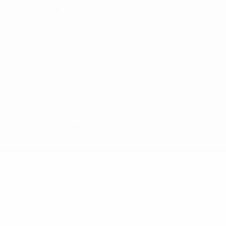
Conditions d'utilisation
Politique de cookies
Paramètres des cookies
© 1998-2026 UEFA. Tous droits réservés.
La désignation UEFA, le logo de l'UEFA et toutes les marques liées
aux compétitions de l'UEFA sont protégés en tant que marques
et/ou droits d'auteur de l'UEFA. Toute utilisation de ces marques
déposées à des fins commerciales est interdite. L'utilisation de la
plate-forme UEFA.com implique que vous acceptez les Conditions
générales et les Dispositions en matière de vie privée.