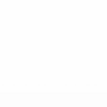
2-148df3adfcb7-1e200e38ed6f-1000--fifa-uefa-suspendem-
</a>