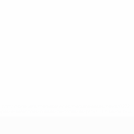
.uefa.com/insideuefa/mediaservices/mediareleases/news/027
ipas-e-seleccoes-russas-de-todas-as-prov/' >En savoir plus