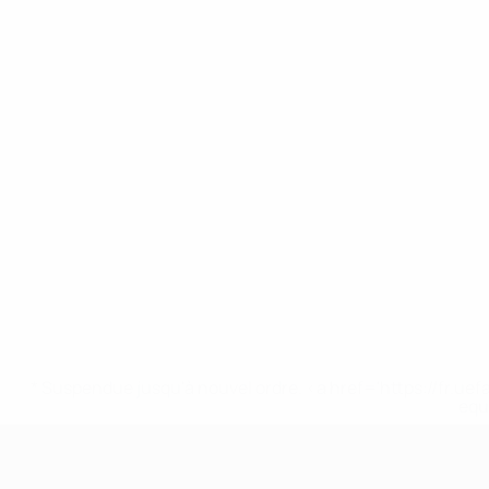
* Suspendue jusqu'à nouvel ordre. <a href='https://fr
equ
EURO des moins de 17 ans de l’UEFA