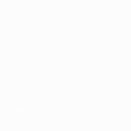
Matches
Tirages
Vidéo
Équipes
LES SITES DE L'UEFA
fr.UEFA.com
Fondation UEFA pour l'enfance
LANGUES
Français
English
Français
Deutsch
Русский
Español
Italiano
Vie privée
Conditions d'utilisation
Politique de cookies
Paramètres des cookies