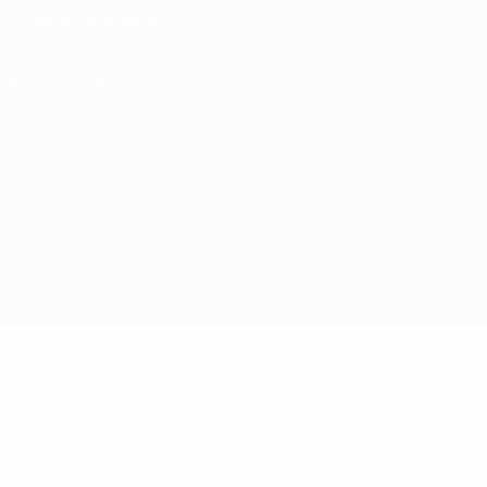
Conditions d'utilisation
Politique de cookies
Paramètres des cookies
© 1998-2026 UEFA. Tous droits réservés.
La désignation UEFA, le logo de l'UEFA et toutes les marques liées
aux compétitions de l'UEFA sont protégés en tant que marques
et/ou droits d'auteur de l'UEFA. Toute utilisation de ces marques
déposées à des fins commerciales est interdite. L'utilisation de la
plate-forme UEFA.com implique que vous acceptez les Conditions
générales et les Dispositions en matière de vie privée.