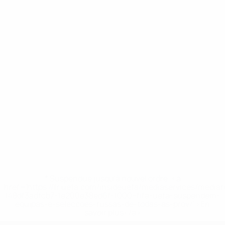
* Suspendue jusqu'à nouvel ordre. <a
href='https://fr.uefa.com/insideuefa/mediaservices/media
148df3adfcb7-1e200e38ed6f-1000--fifa-uefa-suspendem-
equipas-e-seleccoes-russas-de-todas-as-prov/' >En
savoir plus</a>