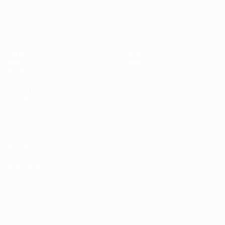
EURO des moins de 17 ans de l’UEFA
Matches
Infos
Tirages
Histoire
Vidéo
À propos
Équipes
LES SITES DE
L'UEFA
fr.UEFA.com
Fondation
UEFA pour
l'enfance
LANGUES
Français
English
Français
Deutsch
Русский
Español
Italiano
Português
Vie privée