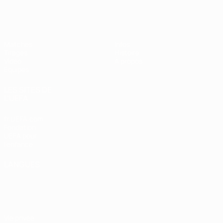
EURO des moins de 17 ans de l’UEFA
Matches
Infos
Tirages
Histoire
Vidéo
À propos
Équipes
LES SITES DE
L'UEFA
fr.UEFA.com
Fondation
UEFA pour
l'enfance
LANGUES
Français
English
Français
Deutsch
Русский
Español
Italiano
Português
Vie privée