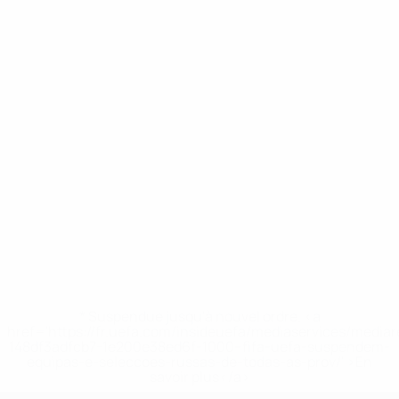
* Suspendue jusqu'à nouvel ordre. <a
href='https://fr.uefa.com/insideuefa/mediaservices/media
148df3adfcb7-1e200e38ed6f-1000--fifa-uefa-suspendem-
equipas-e-seleccoes-russas-de-todas-as-prov/' >En
savoir plus</a>