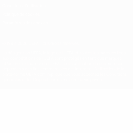
Conditions d'utilisation
Politique de cookies
Paramètres des cookies
© 1998-2026 UEFA. Tous droits réservés.
La désignation UEFA, le logo de l'UEFA et toutes les marques liées
aux compétitions de l'UEFA sont protégés en tant que marques
et/ou droits d'auteur de l'UEFA. Toute utilisation de ces marques
déposées à des fins commerciales est interdite. L'utilisation de la
plate-forme UEFA.com implique que vous acceptez les Conditions
générales et les Dispositions en matière de vie privée.