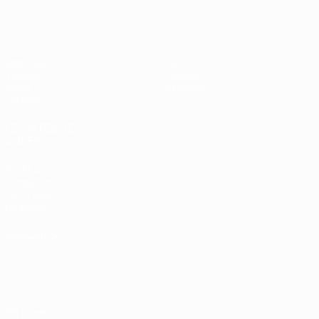
EURO des moins de 17 ans de l’UEFA
Matches
Infos
Tirages
Histoire
Vidéo
À propos
Équipes
LES SITES DE
L'UEFA
fr.UEFA.com
Fondation
UEFA pour
l'enfance
LANGUES
Français
English
Français
Deutsch
Русский
Español
Italiano
Português
Vie privée