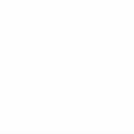
* Suspendue jusqu'à nouvel ordre. <a
href='https://fr.uefa.com/insideuefa/mediaservices/media
148df3adfcb7-1e200e38ed6f-1000--fifa-uefa-suspendem-
equipas-e-seleccoes-russas-de-todas-as-prov/' >En
savoir plus</a>