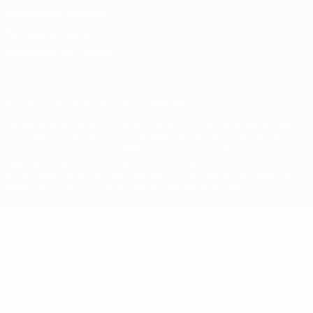
Conditions d'utilisation
Politique de cookies
Paramètres des cookies
© 1998-2026 UEFA. Tous droits réservés.
La désignation UEFA, le logo de l'UEFA et toutes les marques liées
aux compétitions de l'UEFA sont protégés en tant que marques
et/ou droits d'auteur de l'UEFA. Toute utilisation de ces marques
déposées à des fins commerciales est interdite. L'utilisation de la
plate-forme UEFA.com implique que vous acceptez les Conditions
générales et les Dispositions en matière de vie privée.