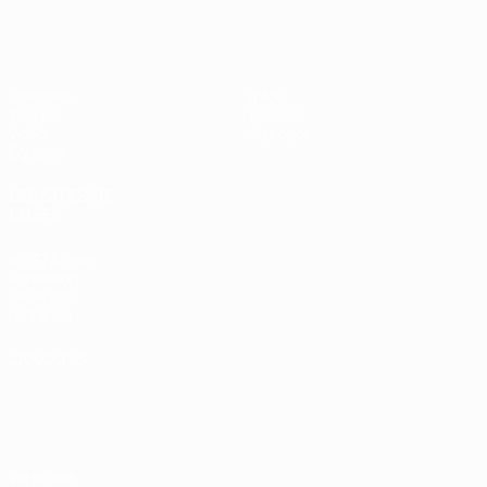
EURO des moins de 17 ans de l’UEFA
Matches
Infos
Tirages
Histoire
Vidéo
À propos
Équipes
LES SITES DE
L'UEFA
fr.UEFA.com
Fondation
UEFA pour
l'enfance
LANGUES
Français
English
Français
Deutsch
Русский
Español
Italiano
Português
Vie privée