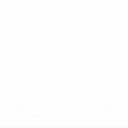
* Suspendue jusqu'à nouvel ordre. <a
href='https://fr.uefa.com/insideuefa/mediaservices/media
148df3adfcb7-1e200e38ed6f-1000--fifa-uefa-suspendem-
equipas-e-seleccoes-russas-de-todas-as-prov/' >En
savoir plus</a>