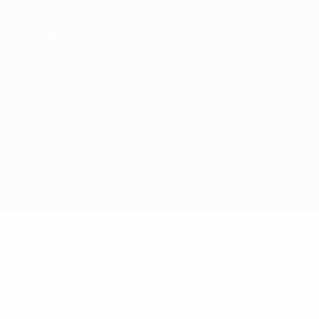
Conditions d'utilisation
Politique de cookies
Paramètres des cookies
© 1998-2026 UEFA. Tous droits réservés.
La désignation UEFA, le logo de l'UEFA et toutes les marques liées
aux compétitions de l'UEFA sont protégés en tant que marques
et/ou droits d'auteur de l'UEFA. Toute utilisation de ces marques
déposées à des fins commerciales est interdite. L'utilisation de la
plate-forme UEFA.com implique que vous acceptez les Conditions
générales et les Dispositions en matière de vie privée.