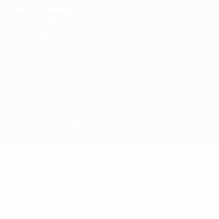
Conditions d'utilisation
Politique de cookies
Paramètres des cookies
© 1998-2026 UEFA. Tous droits réservés.
La désignation UEFA, le logo de l'UEFA et toutes les marques liées
aux compétitions de l'UEFA sont protégés en tant que marques
et/ou droits d'auteur de l'UEFA. Toute utilisation de ces marques
déposées à des fins commerciales est interdite. L'utilisation de la
plate-forme UEFA.com implique que vous acceptez les Conditions
générales et les Dispositions en matière de vie privée.