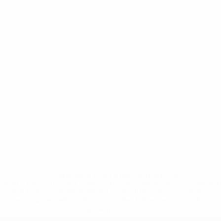
* Suspendue jusqu'à nouvel ordre. <a
href='https://fr.uefa.com/insideuefa/mediaservices/media
148df3adfcb7-1e200e38ed6f-1000--fifa-uefa-suspendem-
equipas-e-seleccoes-russas-de-todas-as-prov/' >En
savoir plus</a>