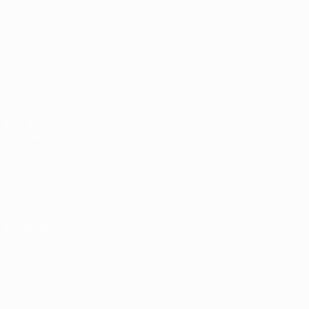
EURO des moins de 17 ans de l’UEFA
Matches
Infos
Tirages
Histoire
Vidéo
À propos
Équipes
LES SITES DE
L'UEFA
fr.UEFA.com
Fondation
UEFA pour
l'enfance
LANGUES
Français
English
Français
Deutsch
Русский
Español
Italiano
Português
Vie privée