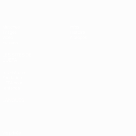
EURO des moins de 17 ans de l’UEFA
Matches
Infos
Tirages
Histoire
Vidéo
À propos
Équipes
LES SITES DE
L'UEFA
fr.UEFA.com
Fondation
UEFA pour
l'enfance
LANGUES
Français
English
Français
Deutsch
Русский
Español
Italiano
Português
Vie privée