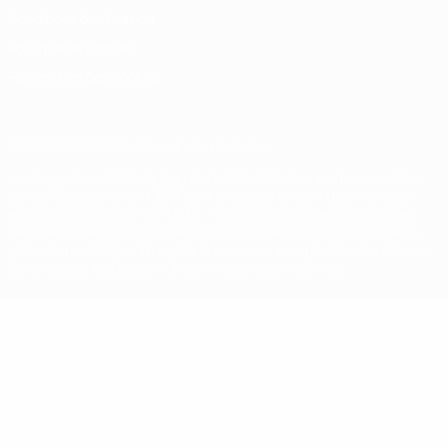
Conditions d'utilisation
Politique de cookies
Paramètres des cookies
© 1998-2026 UEFA. Tous droits réservés.
La désignation UEFA, le logo de l'UEFA et toutes les marques liées
aux compétitions de l'UEFA sont protégés en tant que marques
et/ou droits d'auteur de l'UEFA. Toute utilisation de ces marques
déposées à des fins commerciales est interdite. L'utilisation de la
plate-forme UEFA.com implique que vous acceptez les Conditions
générales et les Dispositions en matière de vie privée.