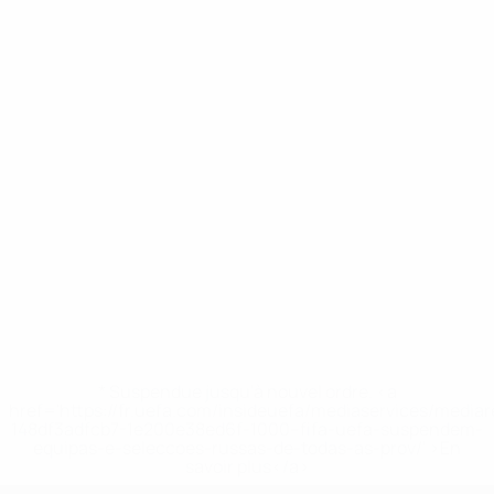
* Suspendue jusqu'à nouvel ordre. <a
href='https://fr.uefa.com/insideuefa/mediaservices/media
148df3adfcb7-1e200e38ed6f-1000--fifa-uefa-suspendem-
equipas-e-seleccoes-russas-de-todas-as-prov/' >En
savoir plus</a>