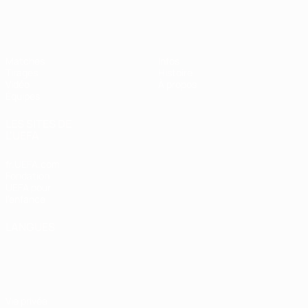
EURO des moins de 17 ans de l’UEFA
Matches
Infos
Tirages
Histoire
Vidéo
À propos
Équipes
LES SITES DE
L'UEFA
fr.UEFA.com
Fondation
UEFA pour
l'enfance
LANGUES
Français
English
Français
Deutsch
Русский
Español
Italiano
Português
Vie privée