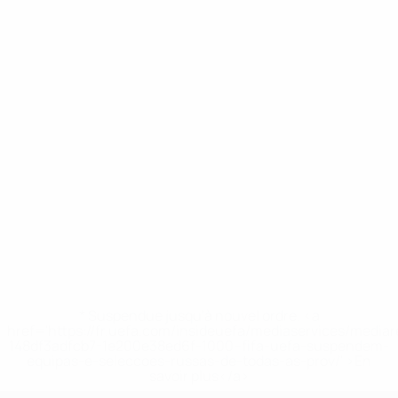
* Suspendue jusqu'à nouvel ordre. <a
href='https://fr.uefa.com/insideuefa/mediaservices/media
148df3adfcb7-1e200e38ed6f-1000--fifa-uefa-suspendem-
equipas-e-seleccoes-russas-de-todas-as-prov/' >En
savoir plus</a>