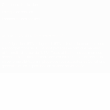
Conditions d'utilisation
Politique de cookies
Paramètres des cookies
© 1998-2026 UEFA. Tous droits réservés.
La désignation UEFA, le logo de l'UEFA et toutes les marques liées
aux compétitions de l'UEFA sont protégés en tant que marques
et/ou droits d'auteur de l'UEFA. Toute utilisation de ces marques
déposées à des fins commerciales est interdite. L'utilisation de la
plate-forme UEFA.com implique que vous acceptez les Conditions
générales et les Dispositions en matière de vie privée.