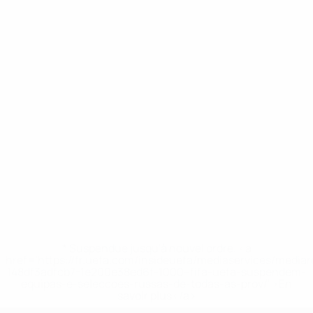
* Suspendue jusqu'à nouvel ordre. <a
href='https://fr.uefa.com/insideuefa/mediaservices/media
148df3adfcb7-1e200e38ed6f-1000--fifa-uefa-suspendem-
equipas-e-seleccoes-russas-de-todas-as-prov/' >En
savoir plus</a>