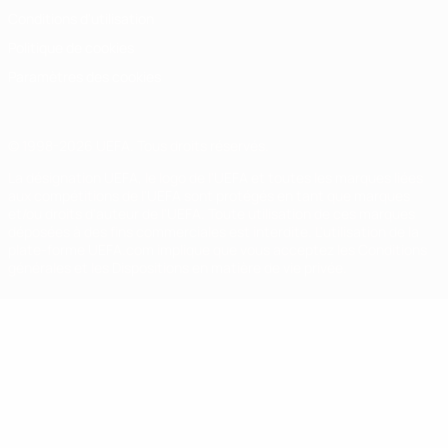
Conditions d'utilisation
Politique de cookies
Paramètres des cookies
© 1998-2026 UEFA. Tous droits réservés.
La désignation UEFA, le logo de l'UEFA et toutes les marques liées
aux compétitions de l'UEFA sont protégés en tant que marques
et/ou droits d'auteur de l'UEFA. Toute utilisation de ces marques
déposées à des fins commerciales est interdite. L'utilisation de la
plate-forme UEFA.com implique que vous acceptez les Conditions
générales et les Dispositions en matière de vie privée.