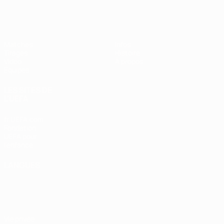
EURO des moins de 17 ans de l’UEFA
Matches
Infos
Tirages
Histoire
Vidéo
À propos
Équipes
LES SITES DE
L'UEFA
fr.UEFA.com
Fondation
UEFA pour
l'enfance
LANGUES
Français
English
Français
Deutsch
Русский
Español
Italiano
Português
Vie privée