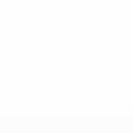
* Suspendue jusqu'à nouvel ordre. <a href='https://fr
equ
EURO des moins de 17 ans de l’UEFA