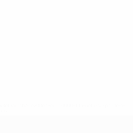
2-148df3adfcb7-1e200e38ed6f-1000--fifa-uefa-suspendem-
</a>