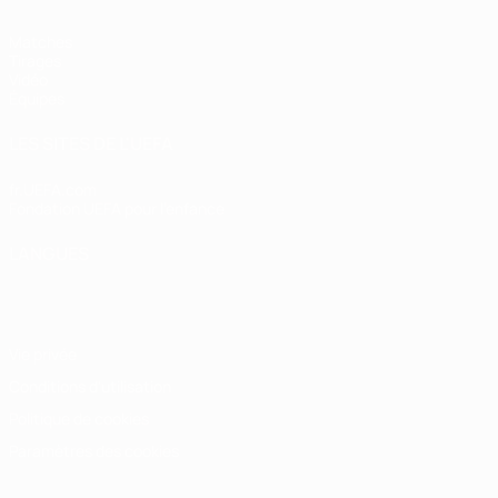
Matches
Tirages
Vidéo
Équipes
LES SITES DE L'UEFA
fr.UEFA.com
Fondation UEFA pour l'enfance
LANGUES
Français
English
Français
Deutsch
Русский
Español
Italiano
Vie privée
Conditions d'utilisation
Politique de cookies
Paramètres des cookies