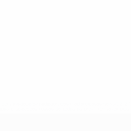
.uefa.com/insideuefa/mediaservices/mediareleases/news/027
ipas-e-seleccoes-russas-de-todas-as-prov/' >En savoir plus