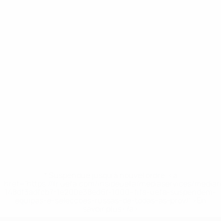
* Suspendue jusqu'à nouvel ordre. <a
href='https://fr.uefa.com/insideuefa/mediaservices/media
148df3adfcb7-1e200e38ed6f-1000--fifa-uefa-suspendem-
equipas-e-seleccoes-russas-de-todas-as-prov/' >En
savoir plus</a>