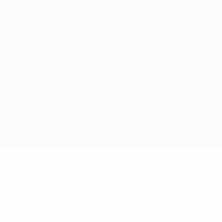
Conditions d'utilisation
Politique de cookies
Paramètres des cookies
© 1998-2026 UEFA. Tous droits réservés.
La désignation UEFA, le logo de l'UEFA et toutes les marques liées
aux compétitions de l'UEFA sont protégés en tant que marques
et/ou droits d'auteur de l'UEFA. Toute utilisation de ces marques
déposées à des fins commerciales est interdite. L'utilisation de la
plate-forme UEFA.com implique que vous acceptez les Conditions
générales et les Dispositions en matière de vie privée.