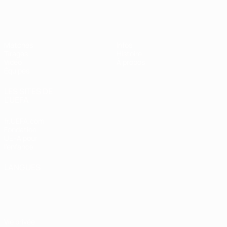
EURO des moins de 17 ans de l’UEFA
Matches
Infos
Tirages
Histoire
Vidéo
À propos
Équipes
LES SITES DE
L'UEFA
fr.UEFA.com
Fondation
UEFA pour
l'enfance
LANGUES
Français
English
Français
Deutsch
Русский
Español
Italiano
Português
Vie privée