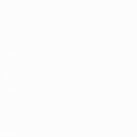
EURO des moins de 17 ans de l’UEFA
Matches
Infos
Tirages
Histoire
Vidéo
À propos
Équipes
LES SITES DE
L'UEFA
fr.UEFA.com
Fondation
UEFA pour
l'enfance
LANGUES
Français
English
Français
Deutsch
Русский
Español
Italiano
Português
Vie privée