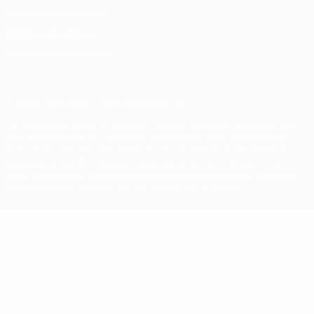
Conditions d'utilisation
Politique de cookies
Paramètres des cookies
© 1998-2026 UEFA. Tous droits réservés.
La désignation UEFA, le logo de l'UEFA et toutes les marques liées
aux compétitions de l'UEFA sont protégés en tant que marques
et/ou droits d'auteur de l'UEFA. Toute utilisation de ces marques
déposées à des fins commerciales est interdite. L'utilisation de la
plate-forme UEFA.com implique que vous acceptez les Conditions
générales et les Dispositions en matière de vie privée.