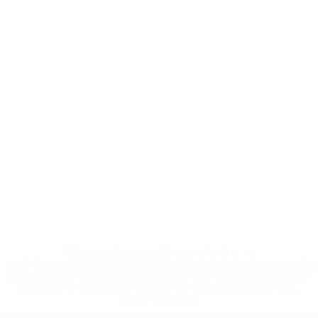
* Suspendue jusqu'à nouvel ordre. <a
href='https://fr.uefa.com/insideuefa/mediaservices/media
148df3adfcb7-1e200e38ed6f-1000--fifa-uefa-suspendem-
equipas-e-seleccoes-russas-de-todas-as-prov/' >En
savoir plus</a>