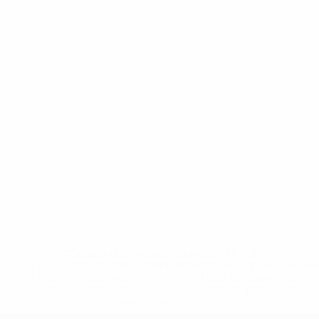
* Suspendue jusqu'à nouvel ordre. <a
href='https://fr.uefa.com/insideuefa/mediaservices/media
148df3adfcb7-1e200e38ed6f-1000--fifa-uefa-suspendem-
equipas-e-seleccoes-russas-de-todas-as-prov/' >En
savoir plus</a>