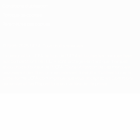
Conditions d'utilisation
Politique de cookies
Paramètres des cookies
© 1998-2026 UEFA. Tous droits réservés.
La désignation UEFA, le logo de l'UEFA et toutes les marques liées
aux compétitions de l'UEFA sont protégés en tant que marques
et/ou droits d'auteur de l'UEFA. Toute utilisation de ces marques
déposées à des fins commerciales est interdite. L'utilisation de la
plate-forme UEFA.com implique que vous acceptez les Conditions
générales et les Dispositions en matière de vie privée.