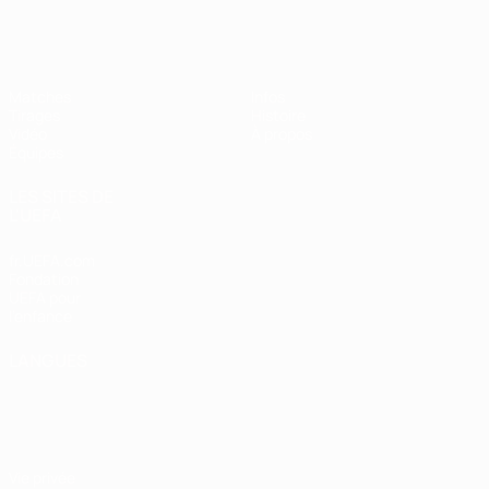
EURO des moins de 17 ans de l’UEFA
Matches
Infos
Tirages
Histoire
Vidéo
À propos
Équipes
LES SITES DE
L'UEFA
fr.UEFA.com
Fondation
UEFA pour
l'enfance
LANGUES
Français
English
Français
Deutsch
Русский
Español
Italiano
Português
Vie privée