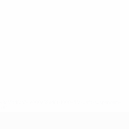
2-148df3adfcb7-1e200e38ed6f-1000--fifa-uefa-suspendem-
</a>