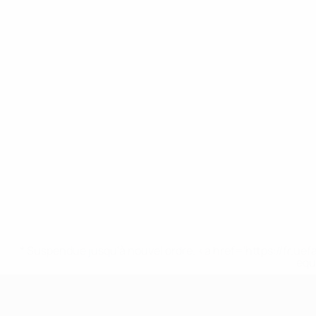
* Suspendue jusqu'à nouvel ordre. <a href='https://fr
equ
EURO des moins de 17 ans de l’UEFA