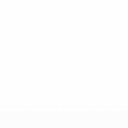
.uefa.com/insideuefa/mediaservices/mediareleases/news/027
ipas-e-seleccoes-russas-de-todas-as-prov/' >En savoir plus