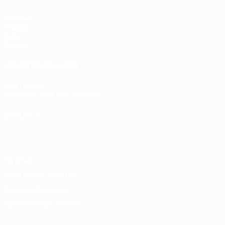
Matches
Tirages
Vidéo
Équipes
LES SITES DE L'UEFA
fr.UEFA.com
Fondation UEFA pour l'enfance
LANGUES
Français
English
Français
Deutsch
Русский
Español
Italiano
Vie privée
Conditions d'utilisation
Politique de cookies
Paramètres des cookies