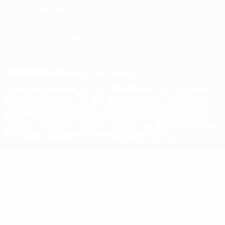
Conditions d'utilisation
Politique de cookies
Paramètres des cookies
© 1998-2026 UEFA. Tous droits réservés.
La désignation UEFA, le logo de l'UEFA et toutes les marques liées
aux compétitions de l'UEFA sont protégés en tant que marques
et/ou droits d'auteur de l'UEFA. Toute utilisation de ces marques
déposées à des fins commerciales est interdite. L'utilisation de la
plate-forme UEFA.com implique que vous acceptez les Conditions
générales et les Dispositions en matière de vie privée.