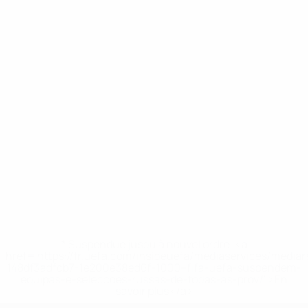
* Suspendue jusqu'à nouvel ordre. <a
href='https://fr.uefa.com/insideuefa/mediaservices/media
148df3adfcb7-1e200e38ed6f-1000--fifa-uefa-suspendem-
equipas-e-seleccoes-russas-de-todas-as-prov/' >En
savoir plus</a>