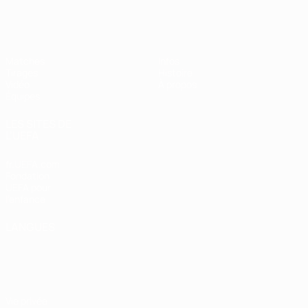
EURO des moins de 17 ans de l’UEFA
Matches
Infos
Tirages
Histoire
Vidéo
À propos
Équipes
LES SITES DE
L'UEFA
fr.UEFA.com
Fondation
UEFA pour
l'enfance
LANGUES
Français
English
Français
Deutsch
Русский
Español
Italiano
Português
Vie privée