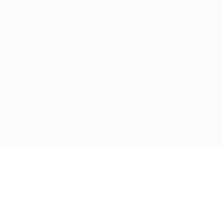
Conditions d'utilisation
Politique de cookies
Paramètres des cookies
© 1998-2026 UEFA. Tous droits réservés.
La désignation UEFA, le logo de l'UEFA et toutes les marques liées
aux compétitions de l'UEFA sont protégés en tant que marques
et/ou droits d'auteur de l'UEFA. Toute utilisation de ces marques
déposées à des fins commerciales est interdite. L'utilisation de la
plate-forme UEFA.com implique que vous acceptez les Conditions
générales et les Dispositions en matière de vie privée.