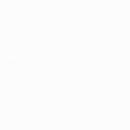
EURO des moins de 17 ans de l’UEFA
Matches
Infos
Tirages
Histoire
Vidéo
À propos
Équipes
LES SITES DE
L'UEFA
fr.UEFA.com
Fondation
UEFA pour
l'enfance
LANGUES
Français
English
Français
Deutsch
Русский
Español
Italiano
Português
Vie privée