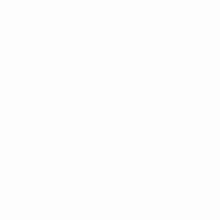
* Suspendue jusqu'à nouvel ordre. <a
href='https://fr.uefa.com/insideuefa/mediaservices/media
148df3adfcb7-1e200e38ed6f-1000--fifa-uefa-suspendem-
equipas-e-seleccoes-russas-de-todas-as-prov/' >En
savoir plus</a>