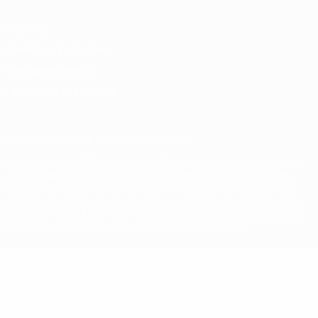
Vie privée
Conditions d'utilisation
Politique de cookies
Paramètres des cookies
© 1998-2026 UEFA. Tous droits réservés.
La désignation UEFA, le logo de l'UEFA et toutes les marques liées
aux compétitions de l'UEFA sont protégés en tant que marques
et/ou droits d'auteur de l'UEFA. Toute utilisation de ces marques
déposées à des fins commerciales est interdite. L'utilisation de la
plate-forme UEFA.com implique que vous acceptez les Conditions
générales et les Dispositions en matière de vie privée.