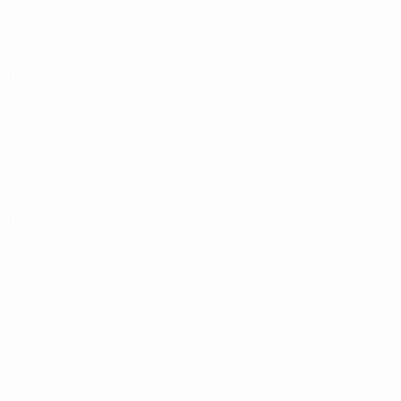
14 novembre 2026
17 novembre 2026
* Suspendue jusqu'à nouvel ordre. <a
href='https://fr.uefa.com/insideuefa/mediaservices/media
148df3adfcb7-1e200e38ed6f-1000--fifa-uefa-suspendem-