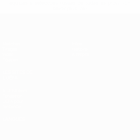
equipas-e-seleccoes-russas-de-todas-as-prov/' >En
savoir plus</a>
EURO des moins de 17 ans de l’UEFA
Matches
Infos
Tirages
Histoire
Vidéo
À propos
Équipes
LES SITES DE
L'UEFA
fr.UEFA.com
Fondation
UEFA pour
l'enfance
LANGUES
Français
English
Français
Deutsch
Русский
Español
Italiano
Português