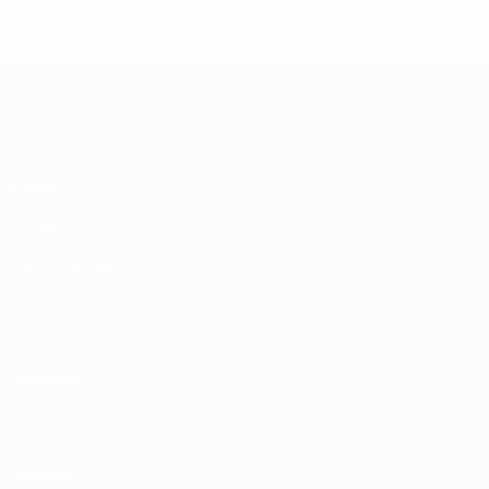
* Suspendue jusqu'à nouvel ordre. <a href='https://fr
equ
EURO des moins de 17 ans de l’UEFA
Matches
Tirages
Vidéo
Équipes
LES SITES DE L'UEFA
fr.UEFA.com
Fondation UEFA pour l'enfance
LANGUES
Français
English
Français
Deutsch
Русский
Español
Italiano
Vie privée