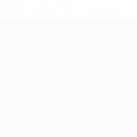
2-148df3adfcb7-1e200e38ed6f-1000--fifa-uefa-suspendem-
</a>