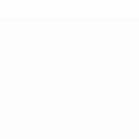
.uefa.com/insideuefa/mediaservices/mediareleases/news/027
ipas-e-seleccoes-russas-de-todas-as-prov/' >En savoir plus
Infos
Histoire
À propos
Português