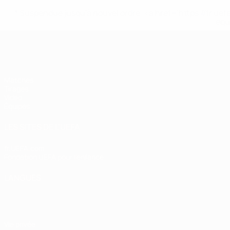
* Suspendue jusqu'à nouvel ordre. <a href='https://fr
equ
EURO des moins de 17 ans de l’UEFA
Matches
Tirages
Vidéo
Équipes
LES SITES DE L'UEFA
fr.UEFA.com
Fondation UEFA pour l'enfance
LANGUES
Français
English
Français
Deutsch
Русский
Español
Italiano
Vie privée