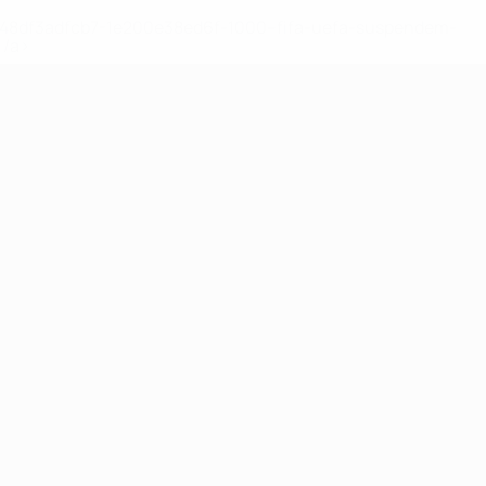
2-148df3adfcb7-1e200e38ed6f-1000--fifa-uefa-suspendem-
</a>