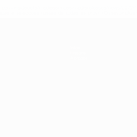
.uefa.com/insideuefa/mediaservices/mediareleases/news/027
ipas-e-seleccoes-russas-de-todas-as-prov/' >En savoir plus
Infos
Histoire
À propos
Português