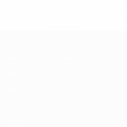
* Suspendue jusqu'à nouvel ordre. <a
href='https://fr.uefa.com/insideuefa/mediaservices/media
148df3adfcb7-1e200e38ed6f-1000--fifa-uefa-suspendem-
equipas-e-seleccoes-russas-de-todas-as-prov/' >En
savoir plus</a>
EURO des moins de 17 ans de l’UEFA
Matches
Infos
Tirages
Histoire
Vidéo
À propos
Équipes
LES SITES DE
L'UEFA
fr.UEFA.com
Fondation
UEFA pour
l'enfance