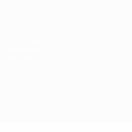
LANGUES
Français
English
Français
Deutsch
Русский
Español
Italiano
Português
Vie privée
Conditions d'utilisation
Politique de cookies
Paramètres des cookies
© 1998-2026 UEFA. Tous droits réservés.
La désignation UEFA, le logo de l'UEFA et toutes les marques liées
aux compétitions de l'UEFA sont protégés en tant que marques
et/ou droits d'auteur de l'UEFA. Toute utilisation de ces marques
déposées à des fins commerciales est interdite. L'utilisation de la
plate-forme UEFA.com implique que vous acceptez les Conditions
générales et les Dispositions en matière de vie privée.