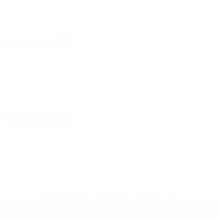
14 novembre 2026
17 novembre 2026
* Suspendue jusqu'à nouvel ordre. <a
href='https://fr.uefa.com/insideuefa/mediaservices/media
148df3adfcb7-1e200e38ed6f-1000--fifa-uefa-suspendem-