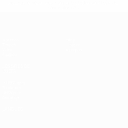
equipas-e-seleccoes-russas-de-todas-as-prov/' >En
savoir plus</a>
EURO des moins de 17 ans de l’UEFA
Matches
Infos
Tirages
Histoire
Vidéo
À propos
Équipes
LES SITES DE
L'UEFA
fr.UEFA.com
Fondation
UEFA pour
l'enfance
LANGUES
Français
English
Français
Deutsch
Русский
Español
Italiano
Português