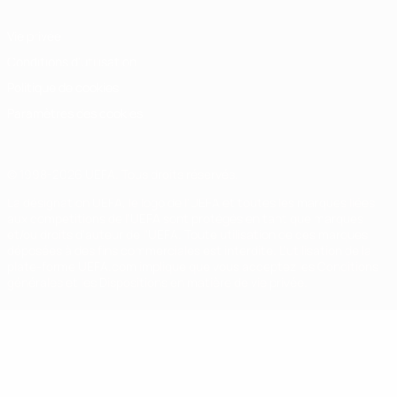
Vie privée
Conditions d'utilisation
Politique de cookies
Paramètres des cookies
© 1998-2026 UEFA. Tous droits réservés.
La désignation UEFA, le logo de l'UEFA et toutes les marques liées
aux compétitions de l'UEFA sont protégés en tant que marques
et/ou droits d'auteur de l'UEFA. Toute utilisation de ces marques
déposées à des fins commerciales est interdite. L'utilisation de la
plate-forme UEFA.com implique que vous acceptez les Conditions
générales et les Dispositions en matière de vie privée.