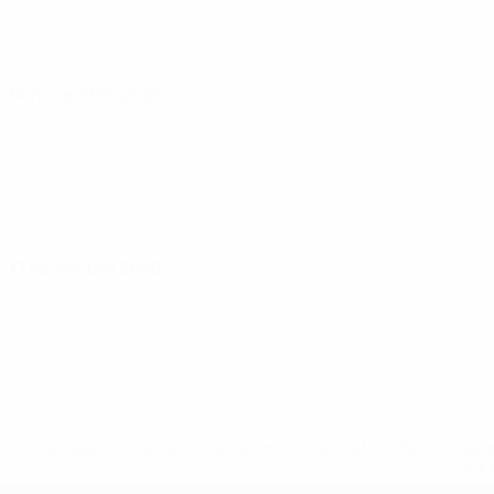
14 novembre 2026
17 novembre 2026
* Suspendue jusqu'à nouvel ordre. <a href='https://fr
equ