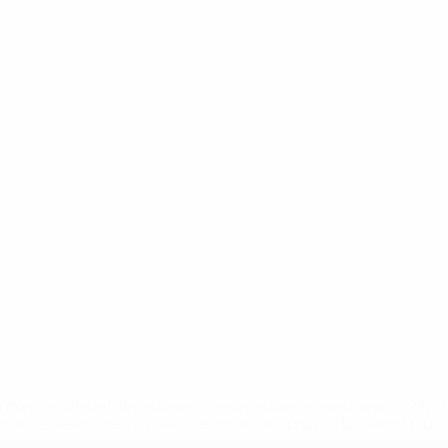
.uefa.com/insideuefa/mediaservices/mediareleases/news/027
ipas-e-seleccoes-russas-de-todas-as-prov/' >En savoir plus