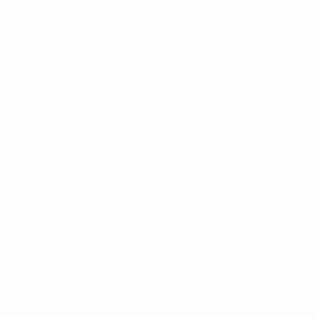
2-148df3adfcb7-1e200e38ed6f-1000--fifa-uefa-suspendem-
</a>