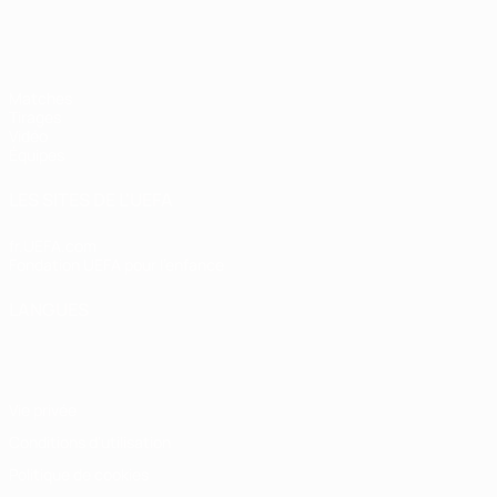
EURO des moins de 17 ans de l’UEFA
Matches
Tirages
Vidéo
Équipes
LES SITES DE L'UEFA
fr.UEFA.com
Fondation UEFA pour l'enfance
LANGUES
Français
English
Français
Deutsch
Русский
Español
Italiano
Vie privée
Conditions d'utilisation
Politique de cookies