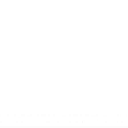
.uefa.com/insideuefa/mediaservices/mediareleases/news/027
ipas-e-seleccoes-russas-de-todas-as-prov/' >En savoir plus