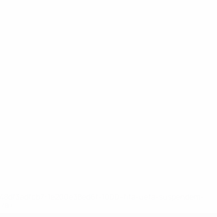
2-148df3adfcb7-1e200e38ed6f-1000--fifa-uefa-suspendem-
</a>