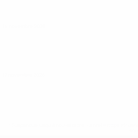
14 novembre 2026
17 novembre 2026
* Suspendue jusqu'à nouvel ordre. <a href='https://fr
equ