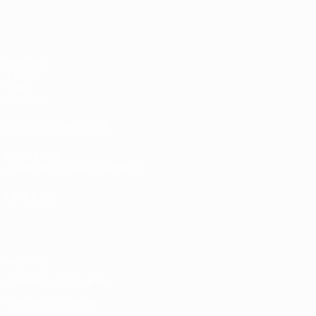
EURO des moins de 17 ans de l’UEFA
Matches
Tirages
Vidéo
Équipes
LES SITES DE L'UEFA
fr.UEFA.com
Fondation UEFA pour l'enfance
LANGUES
Français
English
Français
Deutsch
Русский
Español
Italiano
Vie privée
Conditions d'utilisation
Politique de cookies