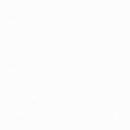
UEFA pour
l'enfance
LANGUES
Français
English
Français
Deutsch
Русский
Español
Italiano
Português
Vie privée
Conditions d'utilisation
Politique de cookies
Paramètres des cookies
© 1998-2026 UEFA. Tous droits réservés.
La désignation UEFA, le logo de l'UEFA et toutes les marques liées
aux compétitions de l'UEFA sont protégés en tant que marques
et/ou droits d'auteur de l'UEFA. Toute utilisation de ces marques
déposées à des fins commerciales est interdite. L'utilisation de la
plate-forme UEFA.com implique que vous acceptez les Conditions