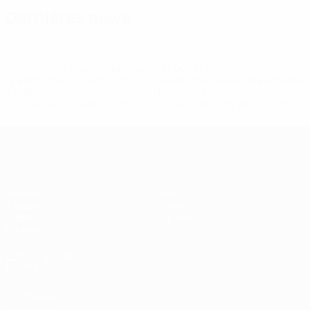
Dernières news
* Suspendue jusqu'à nouvel ordre. <a
href='https://fr.uefa.com/insideuefa/mediaservices/media
148df3adfcb7-1e200e38ed6f-1000--fifa-uefa-suspendem-
equipas-e-seleccoes-russas-de-todas-as-prov/' >En
savoir plus</a>
EURO des moins de 17 ans de l’UEFA
Matches
Infos
Tirages
Histoire
Vidéo
À propos
Équipes
LES SITES DE
L'UEFA
fr.UEFA.com
Fondation