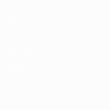
UEFA pour
l'enfance
LANGUES
Français
English
Français
Deutsch
Русский
Español
Italiano
Português
Vie privée
Conditions d'utilisation
Politique de cookies
Paramètres des cookies
© 1998-2026 UEFA. Tous droits réservés.
La désignation UEFA, le logo de l'UEFA et toutes les marques liées
aux compétitions de l'UEFA sont protégés en tant que marques
et/ou droits d'auteur de l'UEFA. Toute utilisation de ces marques
déposées à des fins commerciales est interdite. L'utilisation de la
plate-forme UEFA.com implique que vous acceptez les Conditions