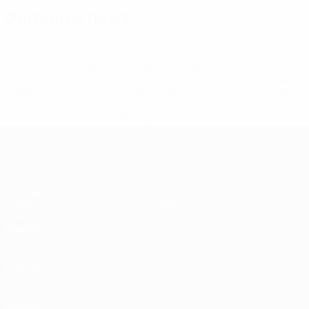
Dernières news
* Suspendue jusqu'à nouvel ordre. <a
href='https://fr.uefa.com/insideuefa/mediaservices/media
148df3adfcb7-1e200e38ed6f-1000--fifa-uefa-suspendem-
equipas-e-seleccoes-russas-de-todas-as-prov/' >En
savoir plus</a>
EURO des moins de 17 ans de l’UEFA
Matches
Infos
Tirages
Histoire
Vidéo
À propos
Équipes
LES SITES DE
L'UEFA
fr.UEFA.com
Fondation