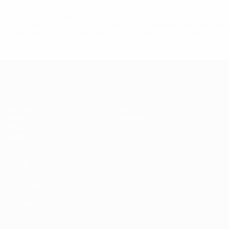
* Suspendue jusqu'à nouvel ordre. <a
href='https://fr.uefa.com/insideuefa/mediaservices/media
148df3adfcb7-1e200e38ed6f-1000--fifa-uefa-suspendem-
equipas-e-seleccoes-russas-de-todas-as-prov/' >En
savoir plus</a>
EURO des moins de 17 ans de l’UEFA
Matches
Infos
Tirages
Histoire
Vidéo
À propos
Équipes
LES SITES DE
L'UEFA
fr.UEFA.com
Fondation
UEFA pour
l'enfance