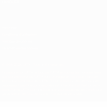
LANGUES
Français
English
Français
Deutsch
Русский
Español
Italiano
Português
Vie privée
Conditions d'utilisation
Politique de cookies
Paramètres des cookies
© 1998-2026 UEFA. Tous droits réservés.
La désignation UEFA, le logo de l'UEFA et toutes les marques liées
aux compétitions de l'UEFA sont protégés en tant que marques
et/ou droits d'auteur de l'UEFA. Toute utilisation de ces marques
déposées à des fins commerciales est interdite. L'utilisation de la
plate-forme UEFA.com implique que vous acceptez les Conditions
générales et les Dispositions en matière de vie privée.