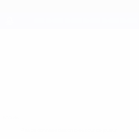
Passer
au
contenu
principal
UEFA Youth League
FYNN
Fynn Schenten Stats
SCHENTEN
Köln
Accueil
Pas de données disponibles pour ce joueur