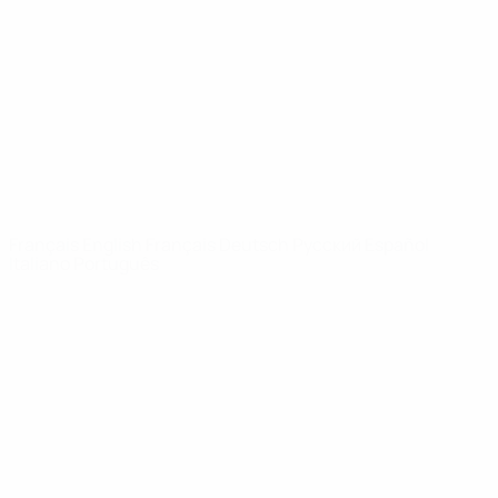
Infos
À propos
LES SITES DE
L'UEFA
fr.UEFA.com
Fondation
UEFA pour
l'enfance
LANGUES
Français
English
Français
Deutsch
Русский
Español
Italiano
Português
Vie privée
Conditions d'utilisation
Politique de cookies
Paramètres des cookies