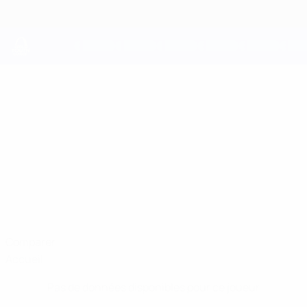
Passer
au
contenu
principal
UEFA Youth League
KENTA
Kenta Bandera Yoshiba Stats
BANDERA
YOSHIBA
Real Betis
Comparer
Accueil
Pas de données disponibles pour ce joueur