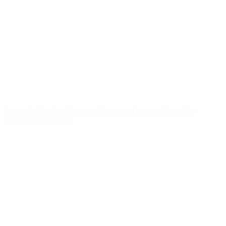
Infos
À propos
LES SITES DE
L'UEFA
fr.UEFA.com
Fondation
UEFA pour
l'enfance
LANGUES
Français
English
Français
Deutsch
Русский
Español
Italiano
Português
Vie privée
Conditions d'utilisation
Politique de cookies
Paramètres des cookies