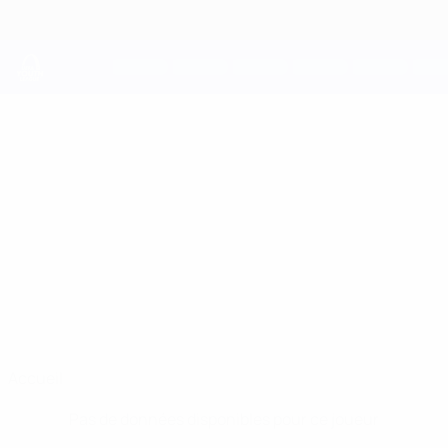
Passer
au
contenu
principal
UEFA Youth League
AGNAR ÓLI
Agnar Óli Grétarsson Stats
GRÉTARSSON
Akureyri
Accueil
Pas de données disponibles pour ce joueur