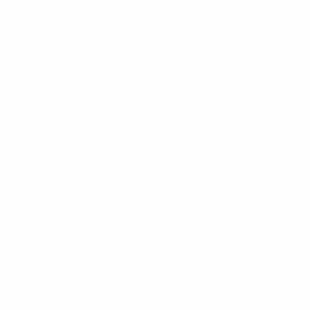
Infos
À propos
LES SITES DE
L'UEFA
fr.UEFA.com
Fondation
UEFA pour
l'enfance
LANGUES
Français
English
Français
Deutsch
Русский
Español
Italiano
Português
Vie privée
Conditions d'utilisation
Politique de cookies
Paramètres des cookies