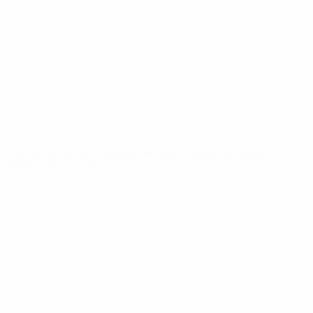
Infos
À propos
LES SITES DE
L'UEFA
fr.UEFA.com
Fondation
UEFA pour
l'enfance
LANGUES
Français
English
Français
Deutsch
Русский
Español
Italiano
Português
Vie privée
Conditions d'utilisation
Politique de cookies
Paramètres des cookies