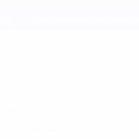
Passer
au
contenu
principal
UEFA Youth League
EGOITZ
Egoitz Hernández Stats
HERNÁNDEZ
Athletic Club
Comparer
Accueil
Pas de données disponibles pour ce joueur