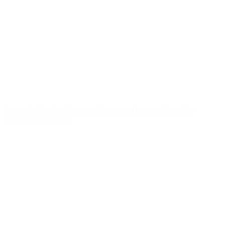
Infos
À propos
LES SITES DE
L'UEFA
fr.UEFA.com
Fondation
UEFA pour
l'enfance
LANGUES
Français
English
Français
Deutsch
Русский
Español
Italiano
Português
Vie privée
Conditions d'utilisation
Politique de cookies
Paramètres des cookies