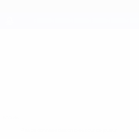
Passer
au
contenu
principal
UEFA Youth League
MARVIN
Marvin Dills Stats
DILLS
Frankfurt
États-Unis
Accueil
Pas de données disponibles pour ce joueur