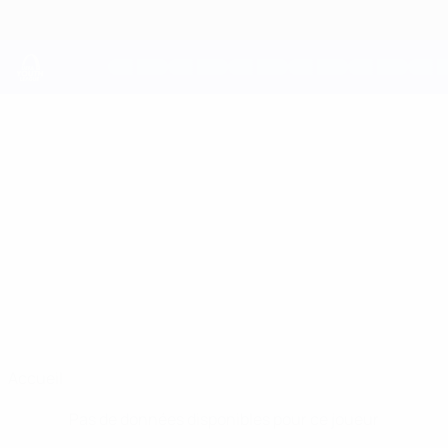
Passer
au
contenu
principal
UEFA Youth League
BERNARDO LIMA
Bernardo Lima Stats
Porto
Portugal
Accueil
Pas de données disponibles pour ce joueur