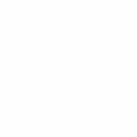
Infos
À propos
LES SITES DE
L'UEFA
fr.UEFA.com
Fondation
UEFA pour
l'enfance
LANGUES
Français
English
Français
Deutsch
Русский
Español
Italiano
Português
Vie privée
Conditions d'utilisation
Politique de cookies
Paramètres des cookies