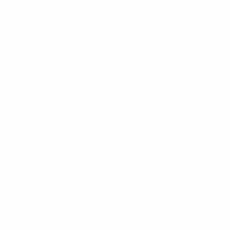
Infos
À propos
LES SITES DE
L'UEFA
fr.UEFA.com
Fondation
UEFA pour
l'enfance
LANGUES
Français
English
Français
Deutsch
Русский
Español
Italiano
Português
Vie privée
Conditions d'utilisation
Politique de cookies
Paramètres des cookies