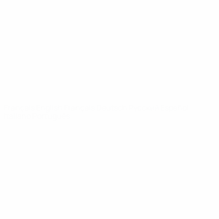
Infos
À propos
LES SITES DE
L'UEFA
fr.UEFA.com
Fondation
UEFA pour
l'enfance
LANGUES
Français
English
Français
Deutsch
Русский
Español
Italiano
Português
Vie privée
Conditions d'utilisation
Politique de cookies
Paramètres des cookies