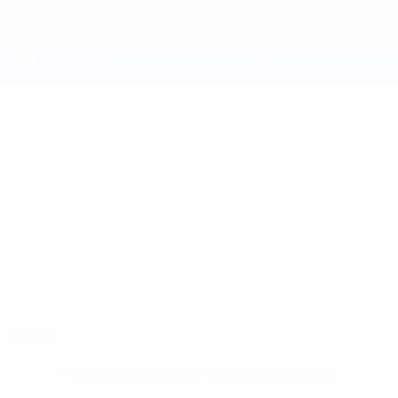
Passer
au
contenu
principal
UEFA Youth League
SAMBA
Samba Coulibaly Stats
COULIBALY
Paris
Accueil
Pas de données disponibles pour ce joueur