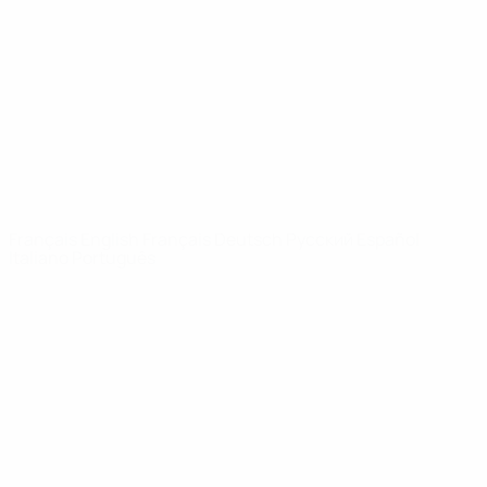
Infos
À propos
LES SITES DE
L'UEFA
fr.UEFA.com
Fondation
UEFA pour
l'enfance
LANGUES
Français
English
Français
Deutsch
Русский
Español
Italiano
Português
Vie privée
Conditions d'utilisation
Politique de cookies
Paramètres des cookies