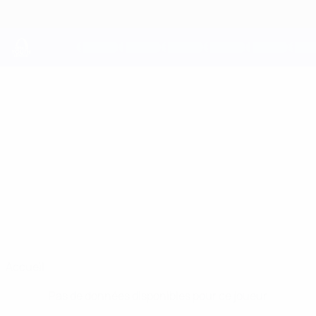
Passer
au
contenu
principal
UEFA Youth League
ABRAHAM
Abraham Owusu-Gyasi Stats
OWUSU-GYASI
Arsenal
Accueil
Pas de données disponibles pour ce joueur