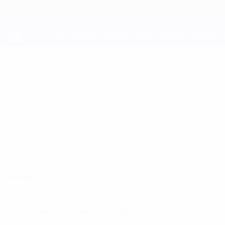
Passer
au
contenu
principal
UEFA Youth League
KADAN
Kadan Young Stats
YOUNG
Aston Villa
Angleterre
Comparer
Accueil
Pas de données disponibles pour ce joueur