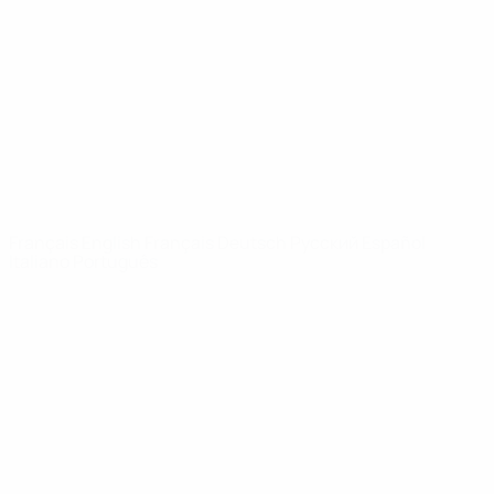
Infos
À propos
LES SITES DE
L'UEFA
fr.UEFA.com
Fondation
UEFA pour
l'enfance
LANGUES
Français
English
Français
Deutsch
Русский
Español
Italiano
Português
Vie privée
Conditions d'utilisation
Politique de cookies
Paramètres des cookies