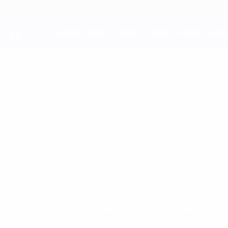
Passer
au
contenu
principal
UEFA Youth League
STEFAN
Stefan Desoiza Stats
DESOIZA
L. Red Imps
Gibraltar
Accueil
Pas de données disponibles pour ce joueur