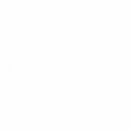
Infos
À propos
LES SITES DE
L'UEFA
fr.UEFA.com
Fondation
UEFA pour
l'enfance
LANGUES
Français
English
Français
Deutsch
Русский
Español
Italiano
Português
Vie privée
Conditions d'utilisation
Politique de cookies
Paramètres des cookies